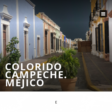
COLORIDO
CAMPECHE.
MÉJICO
E