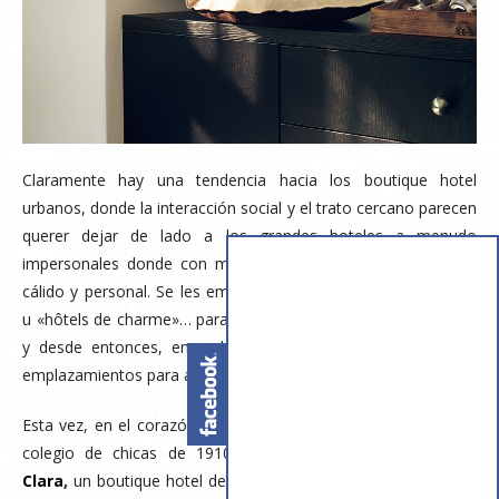
Claramente hay una tendencia hacia los boutique hotel
urbanos, donde la interacción social y el trato cercano parecen
querer dejar de lado a los grandes hoteles a menudo
impersonales donde con mas dificultad encuentras un trato
cálido y personal. Se les empezó llamando «charming hotels»
u «hôtels de charme»… para referirnos a hoteles con encanto,
y desde entonces, en cada ciudad nacen cada día nuevos
emplazamientos para acogernos.
Esta vez, en el corazón de Estocolmo se restaura un antiguo
colegio de chicas de 1910 para dar lugar al
Hotel Miss
Clara
,
un boutique hotel de materiales sostenibles y de estilo